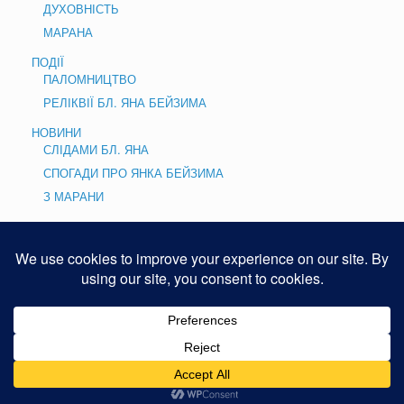
ДУХОВНІСТЬ
МАРАНА
ПОДІЇ
ПАЛОМНИЦТВО
РЕЛІКВІЇ БЛ. ЯНА БЕЙЗИМА
НОВИНИ
СЛІДАМИ БЛ. ЯНА
СПОГАДИ ПРО ЯНКА БЕЙЗИМА
З МАРАНИ
КУЛЬТ
МОЛИТВИ
СВІТЛИНИ
Copyright © 2015. REFERAT MISYJNY PME
Theme by
SiteOrigin