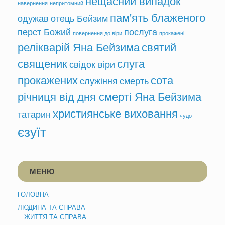
навернення
непритомний
пам'ять блаженого
одужав
отець Бейзим
перст Божий
послуга
повернення до віри
прокажені
релікварій Яна Бейзима
святий
священик
слуга
свідок віри
прокажених
сота
служіння
смерть
річниця від дня смерті Яна Бейзима
християнське виховання
татарин
чудо
єзуїт
МЕНЮ
ГОЛОВНА
ЛЮДИНА ТА СПРАВА
ЖИТТЯ ТА СПРАВА