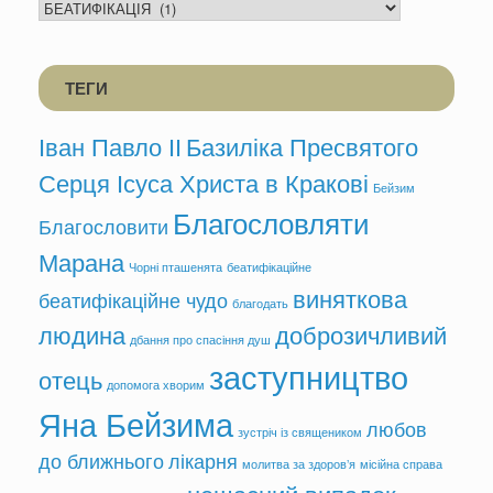
КАТЕГОРІЯ
ТЕГИ
Іван Павло ІІ
Базиліка Пресвятого
Серця Ісуса Христа в Кракові
Бейзим
Благословляти
Благословити
Марана
Чорні пташенята
беатифікаційне
виняткова
беатифікаційне чудо
благодать
людина
доброзичливий
дбання про спасіння душ
заступництво
отець
допомога хворим
Яна Бейзима
любов
зустріч із священиком
до ближнього
лікарня
молитва за здоров’я
місійна справа
нещасний випадок