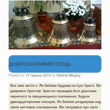
ДОБРОЗИЧЛИВИЙ ОТЕЦЬ
Posted on
13 Червня 2015
by
Referat Misyjny
Все своє життя о. Ян Бейзим будував на Ісусі Христі. Він
довірився Христові. Христос провадив його дорогами
чернечого та священицького покликання. Будучи
дванадцятирічним хлопцем, Ян Бейзим роздумував над
своїм життєвим покликанням. Він піклувався про своїх