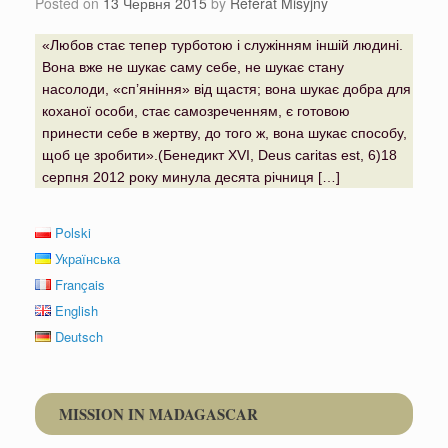
Posted on
13 Червня 2015
by
Referat Misyjny
«Любов стає тепер турботою і служінням іншій людині.
Вона вже не шукає саму себе, не шукає стану
насолоди, «сп’яніння» від щастя; вона шукає добра для
коханої особи, стає самозреченням, є готовою
принести себе в жертву, до того ж, вона шукає способу,
щоб це зробити».(Бенедикт XVI, Deus caritas est, 6)18
серпня 2012 року минула десята річниця […]
Polski
Українська
Français
English
Deutsch
MISSION IN MADAGASCAR