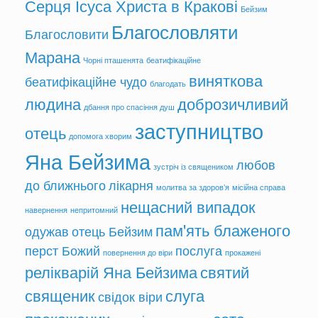
Серця Ісуса Христа в Кракові
Бейзим
Благословляти
Благословити
Марана
Чорні пташенята
беатифікаційне
виняткова
беатифікаційне чудо
благодать
людина
доброзичливий
дбання про спасіння душ
заступництво
отець
допомога хворим
Яна Бейзима
любов
зустріч із священиком
до ближнього
лікарня
молитва за здоров’я
місійна справа
нещасний випадок
навернення
непритомний
пам'ять блаженого
одужав
отець Бейзим
перст Божий
послуга
повернення до віри
прокажені
релікварій Яна Бейзима
святий
священик
слуга
свідок віри
прокажених
сота