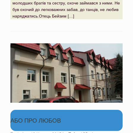
молодших братів та сестру, охоче займався з ними. Не
був охочий до легковажних забав, до танців, не любив
наряджатись.Отець Бейзим […]
АБО ПРО ЛЮБОВ