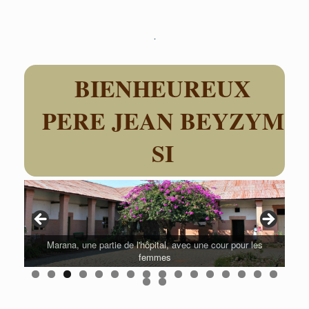
Skip
to
content
BIENHEUREUX
PERE JEAN BEYZYM
SI
Marana, une partie de l'hôpital, avec une cour pour les
femmes