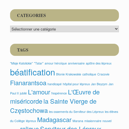
CATEGORIES
CATEGORIES
TAGS
"Misje Katolickie"
"Tatar"
amour héroïque
anniversaire
apôtre des lépreux
béatification
Błonie Krakowskie
catholique
Cracovie
Fianarantsoa
handicapé
hôpital pour lépreux
Jan Beyzym
Jan
L'amour
L'Œuvre de
Paul II
jubilé
l'espérence
miséricorde
la Sainte Vierge de
Częstochowa
les ossements du Serviteur des Lépreux
les élèves
Madagascar
du Collège
lépreux
Marana
missionnaire
nouvel
relique
Serviteur des Lépreux