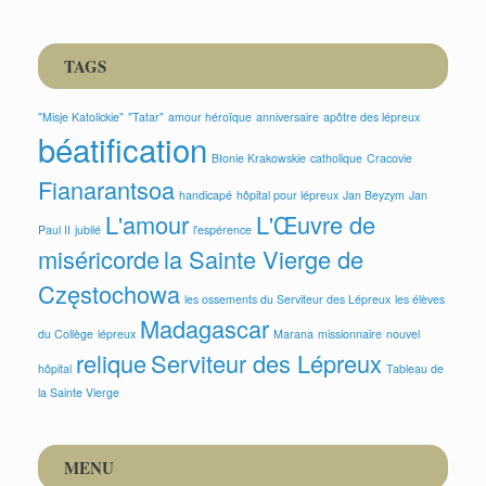
TAGS
"Misje Katolickie"
"Tatar"
amour héroïque
anniversaire
apôtre des lépreux
béatification
Błonie Krakowskie
catholique
Cracovie
Fianarantsoa
handicapé
hôpital pour lépreux
Jan Beyzym
Jan
L'amour
L'Œuvre de
Paul II
jubilé
l'espérence
miséricorde
la Sainte Vierge de
Częstochowa
les ossements du Serviteur des Lépreux
les élèves
Madagascar
du Collège
lépreux
Marana
missionnaire
nouvel
relique
Serviteur des Lépreux
hôpital
Tableau de
la Sainte Vierge
MENU