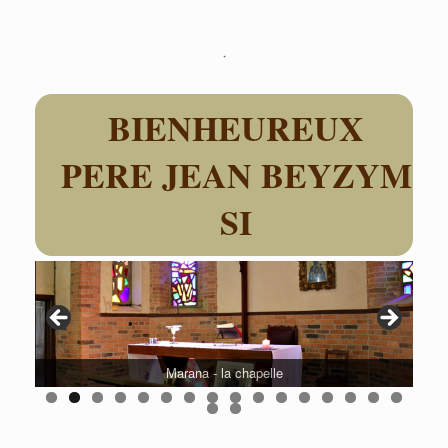
Skip
to
content
BIENHEUREUX
PERE JEAN BEYZYM
SI
Marana - la chapelle