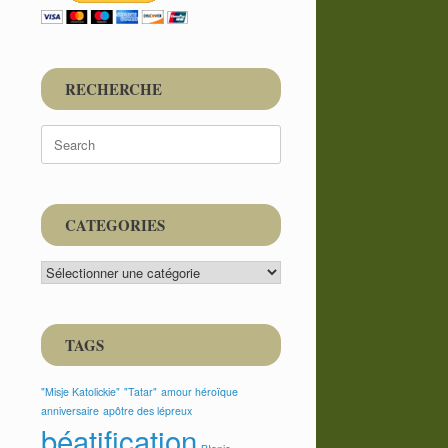
RECHERCHE
Search
for:
CATEGORIES
CATEGORIES
TAGS
"Misje Katolickie"
"Tatar"
amour héroïque
anniversaire
apôtre des lépreux
béatification