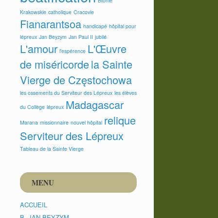
Błonie
Krakowskie
catholique
Cracovie
Fianarantsoa
handicapé
hôpital pour
lépreux
Jan Beyzym
Jan Paul II
jubilé
L'amour
L'Œuvre
l'espérence
de miséricorde
la Sainte
Vierge de Częstochowa
les ossements du Serviteur des Lépreux
les élèves
Madagascar
du Collège
lépreux
relique
Marana
missionnaire
nouvel hôpital
Serviteur des Lépreux
Tableau de la Sainte Vierge
MENU
ACCUEIL
B. JAN BEYZYM