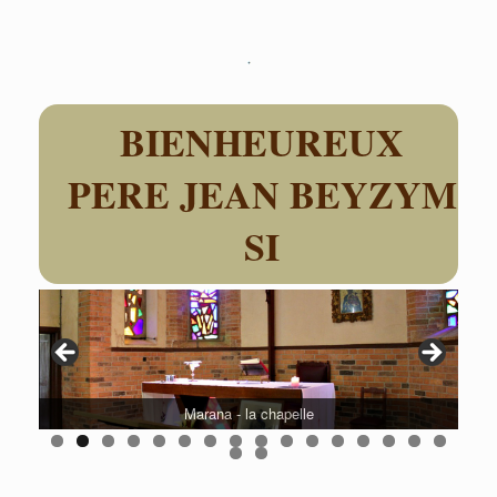
Skip
to
content
BIENHEUREUX
PERE JEAN BEYZYM
SI
Marana - la chapelle