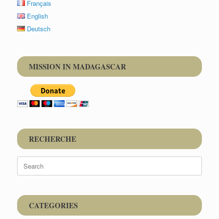
Français
English
Deutsch
MISSION IN MADAGASCAR
RECHERCHE
Search
for:
CATEGORIES