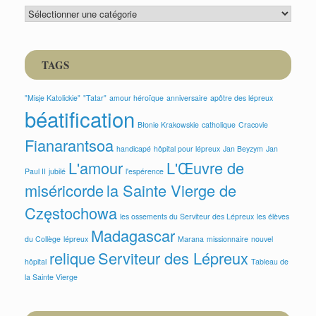
CATEGORIES
TAGS
"Misje Katolickie"
"Tatar"
amour héroïque
anniversaire
apôtre des lépreux
béatification
Błonie Krakowskie
catholique
Cracovie
Fianarantsoa
handicapé
hôpital pour lépreux
Jan Beyzym
Jan
L'amour
L'Œuvre de
Paul II
jubilé
l'espérence
miséricorde
la Sainte Vierge de
Częstochowa
les ossements du Serviteur des Lépreux
les élèves
Madagascar
du Collège
lépreux
Marana
missionnaire
nouvel
relique
Serviteur des Lépreux
hôpital
Tableau de
la Sainte Vierge