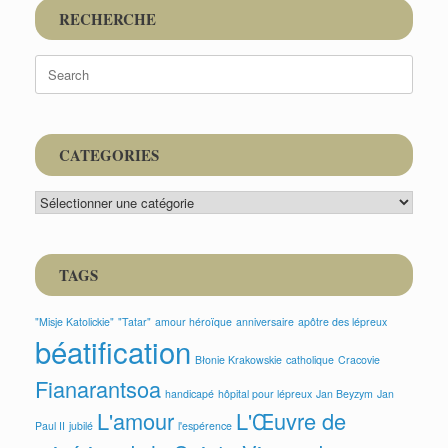
RECHERCHE
Search
for:
CATEGORIES
CATEGORIES
TAGS
"Misje Katolickie"
"Tatar"
amour héroïque
anniversaire
apôtre des lépreux
béatification
Błonie Krakowskie
catholique
Cracovie
Fianarantsoa
handicapé
hôpital pour lépreux
Jan Beyzym
Jan
L'amour
L'Œuvre de
Paul II
jubilé
l'espérence