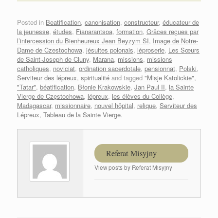
Posted in
Beatification
,
canonisation
,
constructeur
,
éducateur de
la jeunesse
,
études
,
Fianarantsoa
,
formation
,
Grâces reçues par
l’intercession du Bienheureux Jean Beyzym SI
,
Image de Notre-
Dame de Czestochowa
,
jésuites polonais
,
léproserie
,
Les Sœurs
de Saint-Joseph de Cluny
,
Marana
,
missions
,
missions
catholiques
,
noviciat
,
ordination sacerdotale
,
pensionnat
,
Polski
,
Serviteur des lépreux
,
spiritualité
and tagged
"Misje Katolickie"
,
"Tatar"
,
béatification
,
Błonie Krakowskie
,
Jan Paul II
,
la Sainte
Vierge de Częstochowa
,
lépreux
,
les élèves du Collège
,
Madagascar
,
missionnaire
,
nouvel hôpital
,
relique
,
Serviteur des
Lépreux
,
Tableau de la Sainte Vierge
.
Referat Misyjny
View posts by Referat Misyjny