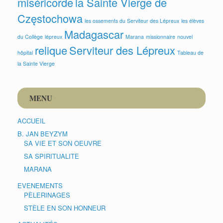
miséricorde
la Sainte Vierge de
Częstochowa
les ossements du Serviteur des Lépreux
les élèves
Madagascar
du Collège
lépreux
Marana
missionnaire
nouvel
relique
Serviteur des Lépreux
hôpital
Tableau de
la Sainte Vierge
MENU
ACCUEIL
B. JAN BEYZYM
SA VIE ET SON OEUVRE
SA SPIRITUALITE
MARANA
EVENEMENTS
PÈLERINAGES
STÈLE EN SON HONNEUR