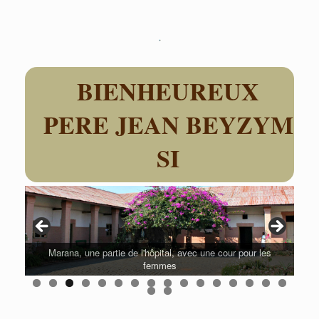
Skip
to
content
BIENHEUREUX
PERE JEAN BEYZYM
SI
Marana, une partie de l'hôpital, avec une cour pour les
femmes