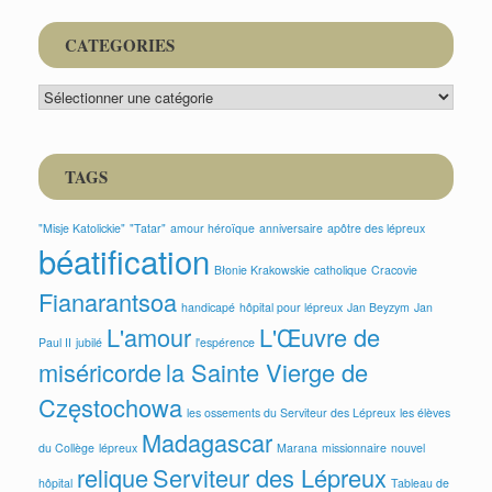
CATEGORIES
CATEGORIES
TAGS
"Misje Katolickie"
"Tatar"
amour héroïque
anniversaire
apôtre des lépreux
béatification
Błonie Krakowskie
catholique
Cracovie
Fianarantsoa
handicapé
hôpital pour lépreux
Jan Beyzym
Jan
L'amour
L'Œuvre de
Paul II
jubilé
l'espérence
miséricorde
la Sainte Vierge de
Częstochowa
les ossements du Serviteur des Lépreux
les élèves
Madagascar
du Collège
lépreux
Marana
missionnaire
nouvel
relique
Serviteur des Lépreux
hôpital
Tableau de