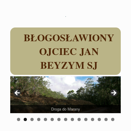
Skip
to
content
BŁOGOSŁAWIONY
OJCIEC JAN
BEYZYM SJ
Droga do Marany