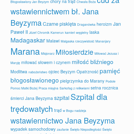
chory na trąd
Błogosławiony Jan Beyzym
Chwała Boża
wstawiennictwem bł. Jana
Beyzyma
Czarne pisklęta
Jan
heroizm
Draganówka
Paweł II
laska
Józef Chromik
Kamerun
kamień węgielny
Madagaskar
Malawi
Malgaska rzeczywistość
Mananjary
Marana
Miłosierdzie
Misjonarz
Miłować Jezusa i
miłość bliźniego
miłować słowem i czynem
Maryję
pamięć
Modlitwa
ojciec Beyzym
Opatrzność
nabożeństwo
błogosławionego
pielgrzymka do Marany
Podole
setna rocznica
Pomoc Matki Bożej
Praca misyjna
Sarkofag z relikwiami
Szpital dla
szpital
śmierci Jana Beyzyma
trędowatych
trąd
w Bogu nadzieja
wstawiennictwo Jana Beyzyma
wypadek samochodowy
zaufanie
Święto Niepodległości
Święto