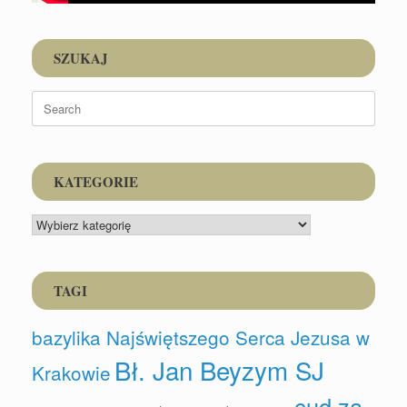
SZUKAJ
Search
for:
KATEGORIE
KATEGORIE
TAGI
bazylika Najświętszego Serca Jezusa w
Bł. Jan Beyzym SJ
Krakowie
cud za