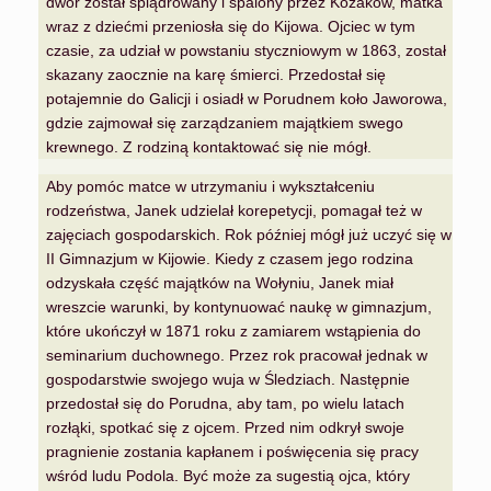
dwór został splądrowany i spalony przez Kozaków, matka
wraz z dziećmi przeniosła się do Kijowa. Ojciec w tym
czasie, za udział w powstaniu styczniowym w 1863, został
skazany zaocznie na karę śmierci. Przedostał się
potajemnie do Galicji i osiadł w Porudnem koło Jaworowa,
gdzie zajmował się zarządzaniem majątkiem swego
krewnego. Z rodziną kontaktować się nie mógł.
Aby pomóc matce w utrzymaniu i wykształceniu
rodzeństwa, Janek udzielał korepetycji, pomagał też w
zajęciach gospodarskich. Rok później mógł już uczyć się w
II Gimnazjum w Kijowie. Kiedy z czasem jego rodzina
odzyskała część majątków na Wołyniu, Janek miał
wreszcie warunki, by kontynuować naukę w gimnazjum,
które ukończył w 1871 roku z zamiarem wstąpienia do
seminarium duchownego. Przez rok pracował jednak w
gospodarstwie swojego wuja w Śledziach. Następnie
przedostał się do Porudna, aby tam, po wielu latach
rozłąki, spotkać się z ojcem. Przed nim odkrył swoje
pragnienie zostania kapłanem i poświęcenia się pracy
wśród ludu Podola. Być może za sugestią ojca, który