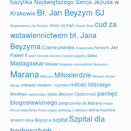
bazylika Najświętszego Serca Jezusa w
Bł. Jan Beyzym SJ
Krakowie
cud za
chory na trąd
Błogosławiony Jan Beyzym
Chwała Boża
wstawiennictwem bł. Jana
Beyzyma
Czarne pisklęta
Jan
heroizm
Draganówka
Paweł II
laska
Józef Chromik
Kamerun
kamień węgielny
Madagaskar
Malawi
Malgaska rzeczywistość
Mananjary
Marana
Miłosierdzie
Misjonarz
Miłować Jezusa i
miłość bliźniego
miłować słowem i czynem
Maryję
pamięć
Modlitwa
ojciec Beyzym
Opatrzność
nabożeństwo
błogosławionego
pielgrzymka do Marany
Podole
setna rocznica
Pomoc Matki Bożej
Praca misyjna
Sarkofag z relikwiami
Szpital dla
szpital
śmierci Jana Beyzyma
trędowatych