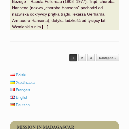
Bożego – Raoula Follereau (1903–1977). Trąd, choroba
Hansena (nazwa „choroba Hansena” pochodzi od
nazwiska odkrywcy prątka trądu, lekarza Gerharda
Armauera Hansena), dotyka ludzkość od tysięcy lat.
Wzmianki o nim […]
Post navigation
1
2
3
Następne »
Polski
Українська
Français
English
Deutsch
MISSION IN MADAGASCAR