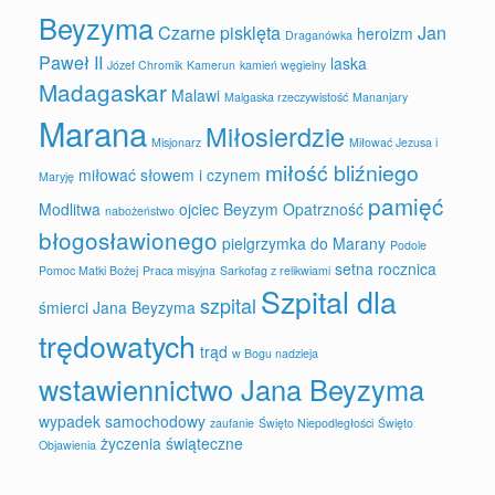
Beyzyma
Czarne pisklęta
Jan
heroizm
Draganówka
Paweł II
laska
Józef Chromik
Kamerun
kamień węgielny
Madagaskar
Malawi
Malgaska rzeczywistość
Mananjary
Marana
Miłosierdzie
Misjonarz
Miłować Jezusa i
miłość bliźniego
miłować słowem i czynem
Maryję
pamięć
Modlitwa
ojciec Beyzym
Opatrzność
nabożeństwo
błogosławionego
pielgrzymka do Marany
Podole
setna rocznica
Pomoc Matki Bożej
Praca misyjna
Sarkofag z relikwiami
Szpital dla
szpital
śmierci Jana Beyzyma
trędowatych
trąd
w Bogu nadzieja
wstawiennictwo Jana Beyzyma
wypadek samochodowy
zaufanie
Święto Niepodległości
Święto
życzenia świąteczne
Objawienia