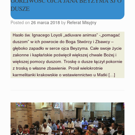
GORLIWOŚĆ OJCA JANA BEYZYMA SJ O
DUSZE
Posted on
26 marca 2018
by
Referat Misyjny
Hasło św. Ignacego Loyoli „adiuvare animas” -„pomagać
duszom” w ich powrocie do Boga Stwórcy i Zbawcy –
głęboko zapadło w serce ojca Beyzyma. Całe swoje życie
zakonne i kapłańskie poświęcił większej chwale Bożej i
większej pomocy duszom. Troskę o dusze łączył pokornie
z troską o własne zbawienie. Prosił wielokrotnie
karmelitanki krakowskie o wstawiennictwo u Matki […]