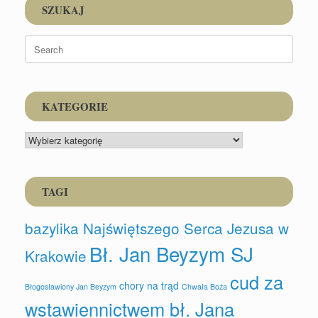
SZUKAJ
Search
for:
KATEGORIE
KATEGORIE
TAGI
bazylika Najświętszego Serca Jezusa w
Bł. Jan Beyzym SJ
Krakowie
cud za
chory na trąd
Błogosławiony Jan Beyzym
Chwała Boża
wstawiennictwem bł. Jana