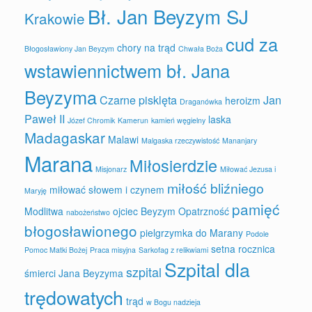
Bł. Jan Beyzym SJ
Krakowie
cud za
chory na trąd
Błogosławiony Jan Beyzym
Chwała Boża
wstawiennictwem bł. Jana
Beyzyma
Czarne pisklęta
Jan
heroizm
Draganówka
Paweł II
laska
Józef Chromik
Kamerun
kamień węgielny
Madagaskar
Malawi
Malgaska rzeczywistość
Mananjary
Marana
Miłosierdzie
Misjonarz
Miłować Jezusa i
miłość bliźniego
miłować słowem i czynem
Maryję
pamięć
Modlitwa
ojciec Beyzym
Opatrzność
nabożeństwo
błogosławionego
pielgrzymka do Marany
Podole
setna rocznica
Pomoc Matki Bożej
Praca misyjna
Sarkofag z relikwiami
Szpital dla
szpital
śmierci Jana Beyzyma
trędowatych
trąd
w Bogu nadzieja