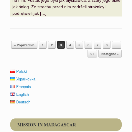
na nim. Postać jego była jak błyskawica, a szaty jego białe
jak śnieg. Ze strachu przed nim zadrżeli strażnicy i
podrętwieli jak […]
Post navigation
« Poprzednie
1
2
3
4
5
6
7
8
…
21
Następne »
Polski
Українська
Français
English
Deutsch
MISSION IN MADAGASCAR