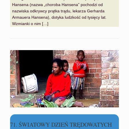
Hansena (nazwa „choroba Hansena” pochodzi od
nazwiska odkrywcy prątka trądu, lekarza Gerharda
Armauera Hansena), dotyka ludzkość od tysięcy lat.
Wzmianki o nim […]
71. ŚWIATOWY DZIEŃ TRĘDOWATYCH