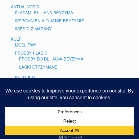
AKTUALNOŚCI
ŚLADAMI BŁ. JANA BEYZYMA
WSPOMNIENIA O JANIE BEYZYMIE
WIEŚCI Z MARANY
KULT
MODLITWY
PROŚBY I ŁASKI
PROŚBY DO BŁ. JANA BEYZYMA
ŁASKI OTRZYMANE
REFLEKSJE
BLOG
GALERIE
Copyright © 2015. REFERAT MISYJNY PME
Theme by
SiteOrigin