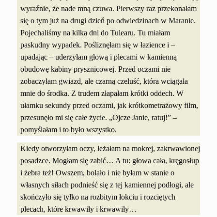
wyraźnie, że nade mną czuwa. Pierwszy raz przekonałam
się o tym już na drugi dzień po odwiedzinach w Maranie.
Pojechaliśmy na kilka dni do Tulearu. Tu miałam
paskudny wypadek. Pośliznęłam się w łazience i –
upadając – uderzyłam głową i plecami w kamienną
obudowę kabiny prysznicowej. Przed oczami nie
zobaczyłam gwiazd, ale czarną czeluść, która wciągała
mnie do środka. Z trudem złapałam krótki oddech. W
ułamku sekundy przed oczami, jak krótkometrażowy film,
przesunęło mi się całe życie. „Ojcze Janie, ratuj!” –
pomyślałam i to było wszystko.
Kiedy otworzyłam oczy, leżałam na mokrej, zakrwawionej
posadzce. Mogłam się zabić… A tu: głowa cała, kręgosłup
i żebra też! Owszem, bolało i nie byłam w stanie o
własnych siłach podnieść się z tej kamiennej podłogi, ale
skończyło się tylko na rozbitym łokciu i rozciętych
plecach, które krwawiły i krwawiły…