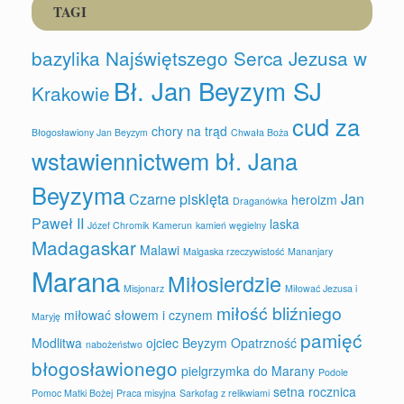
TAGI
bazylika Najświętszego Serca Jezusa w
Bł. Jan Beyzym SJ
Krakowie
cud za
chory na trąd
Błogosławiony Jan Beyzym
Chwała Boża
wstawiennictwem bł. Jana
Beyzyma
Czarne pisklęta
Jan
heroizm
Draganówka
Paweł II
laska
Józef Chromik
Kamerun
kamień węgielny
Madagaskar
Malawi
Malgaska rzeczywistość
Mananjary
Marana
Miłosierdzie
Misjonarz
Miłować Jezusa i
miłość bliźniego
miłować słowem i czynem
Maryję
pamięć
Modlitwa
ojciec Beyzym
Opatrzność
nabożeństwo
błogosławionego
pielgrzymka do Marany
Podole
setna rocznica
Pomoc Matki Bożej
Praca misyjna
Sarkofag z relikwiami