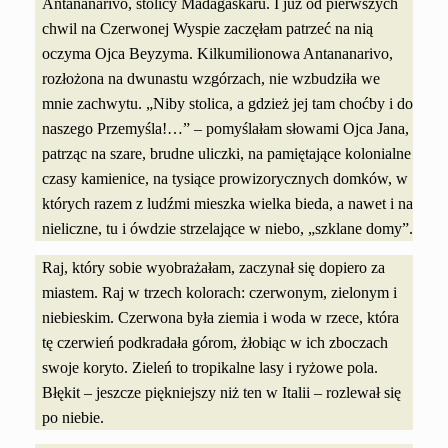
Antananarivo, stolicy Madagaskaru. I już od pierwszych
chwil na Czerwonej Wyspie zaczęłam patrzeć na nią
oczyma Ojca Beyzyma. Kilkumilionowa Antananarivo,
rozłożona na dwunastu wzgórzach, nie wzbudziła we
mnie zachwytu. „Niby stolica, a gdzież jej tam choćby i do
naszego Przemyśla!…” – pomyślałam słowami Ojca Jana,
patrząc na szare, brudne uliczki, na pamiętające kolonialne
czasy kamienice, na tysiące prowizorycznych domków, w
których razem z ludźmi mieszka wielka bieda, a nawet i na
nieliczne, tu i ówdzie strzelające w niebo, „szklane domy”.
Raj, który sobie wyobrażałam, zaczynał się dopiero za
miastem. Raj w trzech kolorach: czerwonym, zielonym i
niebieskim. Czerwona była ziemia i woda w rzece, która
tę czerwień podkradała górom, żłobiąc w ich zboczach
swoje koryto. Zieleń to tropikalne lasy i ryżowe pola.
Błękit – jeszcze piękniejszy niż ten w Italii – rozlewał się
po niebie.