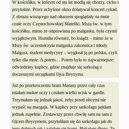
W kościółku, w którym od stu lat modlą się chorzy, cicho i
przytulnie. Przez uchylone okno dolatywał koncert cykad.
Z obrazu wiszącego nad ołtarzem spoglądały na mnie
czułe oczy Częstochowskiej Mateńki. Msza św. w tym
kościółku, mimo że odprawiana po malgasku, była czymś
wyjątkowym. Homilia również, bo ksiądz – mimo że w
Mszy św. uczestniczyła malgaska zakonnica i młody
Malgasz, student medycyny – wygłosił ją po polsku, czyli
tylko dla mnie. A potem… Potem było to najważniejsze:
odwiedziny kaplicy, gdzie znajduje się sarkofag z
doczesnymi szczątkami Ojca Beyzyma.
Już po przekroczeniu bram Marany przez cały czas
miałam mokre oczy i czułam wielki ucisk w gardle.
Trzymałam się jednak jakoś, żeby przed obcymi nie
wypaść na mazgaja. W kaplicy przy sarkofagu pękłam
jednak zupełnie. Zostawszy przez chwilę sam na sam z
Ojcem Beyzymem, przytuliłam się do sarkofagu jak do
jego dobrych rąk i zalałam się łzami. Płakałam długo. Te