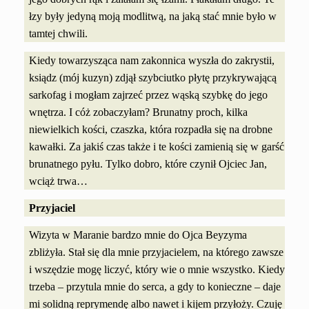
łzy były jedyną moją modlitwą, na jaką stać mnie było w
tamtej chwili.
Kiedy towarzysząca nam zakonnica wyszła do zakrystii,
ksiądz (mój kuzyn) zdjął szybciutko płytę przykrywającą
sarkofag i mogłam zajrzeć przez wąską szybkę do jego
wnętrza. I cóż zobaczyłam? Brunatny proch, kilka
niewielkich kości, czaszka, która rozpadła się na drobne
kawałki. Za jakiś czas także i te kości zamienią się w garść
brunatnego pyłu. Tylko dobro, które czynił Ojciec Jan,
wciąż trwa…
Przyjaciel
Wizyta w Maranie bardzo mnie do Ojca Beyzyma
zbliżyła. Stał się dla mnie przyjacielem, na którego zawsze
i wszędzie mogę liczyć, który wie o mnie wszystko. Kiedy
trzeba – przytula mnie do serca, a gdy to konieczne – daje
mi solidną reprymendę albo nawet i kijem przyłoży. Czuję