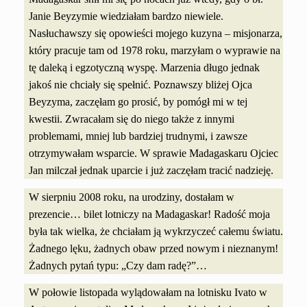
Janie Beyzymie wiedziałam bardzo niewiele.
Nasłuchawszy się opowieści mojego kuzyna – misjonarza,
który pracuje tam od 1978 roku, marzyłam o wyprawie na
tę daleką i egzotyczną wyspę. Marzenia długo jednak
jakoś nie chciały się spełnić. Poznawszy bliżej Ojca
Beyzyma, zaczęłam go prosić, by pomógł mi w tej
kwestii. Zwracałam się do niego także z innymi
problemami, mniej lub bardziej trudnymi, i zawsze
otrzymywałam wsparcie. W sprawie Madagaskaru Ojciec
Jan milczał jednak uparcie i już zaczęłam tracić nadzieję.
W sierpniu 2008 roku, na urodziny, dostałam w
prezencie… bilet lotniczy na Madagaskar! Radość moja
była tak wielka, że chciałam ją wykrzyczeć całemu światu.
Żadnego lęku, żadnych obaw przed nowym i nieznanym!
Żadnych pytań typu: „Czy dam radę?”…
W połowie listopada wylądowałam na lotnisku Ivato w