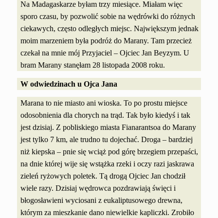
Na Madagaskarze byłam trzy miesiące. Miałam więc
sporo czasu, by pozwolić sobie na wędrówki do różnych
ciekawych, często odległych miejsc. Największym jednak
moim marzeniem była podróż do Marany. Tam przecież
czekał na mnie mój Przyjaciel – Ojciec Jan Beyzym. U
bram Marany stanęłam 28 listopada 2008 roku.
W odwiedzinach u Ojca Jana
Marana to nie miasto ani wioska. To po prostu miejsce
odosobnienia dla chorych na trąd. Tak było kiedyś i tak
jest dzisiaj. Z pobliskiego miasta Fianarantsoa do Marany
jest tylko 7 km, ale trudno tu dojechać. Droga – bardziej
niż kiepska – pnie się wciąż pod górę brzegiem przepaści,
na dnie której wije się wstążka rzeki i oczy razi jaskrawa
zieleń ryżowych poletek. Tą drogą Ojciec Jan chodził
wiele razy. Dzisiaj wędrowca pozdrawiają święci i
błogosławieni wyciosani z eukaliptusowego drewna,
którym za mieszkanie dano niewielkie kapliczki. Zrobiło