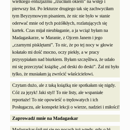
wielkiego entuzjazmu „rzuciłam okiem” na wstęp i
pierwszy list. Po lekturze drugiego tak się zachwyciłam
tym Beyzymowym pisaniem, że nic nie było w stanie
oderwać mnie od tych pożółkłych, rozlatujących się
kartek. Czas mijał nieubłaganie, a ja wciąż byłam na
Madagaskarze, w Maranie, z Ojcem Janem i jego
„czarnymi pisklętami”. To nic, że po tej nocy w głowie
kołatało mi dość mocno, oczy piekły, a w pracy
przysypiałam nad biurkiem. Byłam szczęśliwa, że udało
mi się przeczytać książkę „od deski do deski”. Żal mi było
tylko, że musiałam ją zwrócić właścicielowi.
Czytam dużo, ale z taką książką nie spotkałam się nigdy.
Cóż za język! Jaki styl! To nie listy, ale wspaniałe
reportaże! To nie opowieść o trędowatych i ich
Posługaczu, ale konspekt lekcji o wierze, nadziei i miłości!
Zaprowadź mnie na Madagaskar
Madagaskar śnił mi się po nocach już wtedy, gdy o bł.