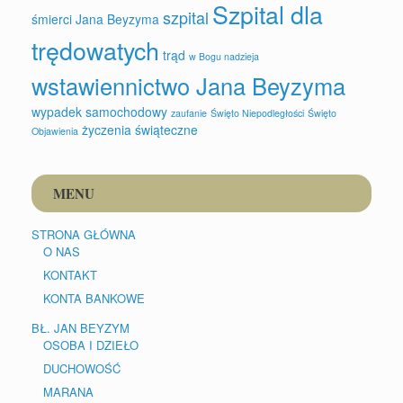
Szpital dla
szpital
śmierci Jana Beyzyma
trędowatych
trąd
w Bogu nadzieja
wstawiennictwo Jana Beyzyma
wypadek samochodowy
zaufanie
Święto Niepodległości
Święto
życzenia świąteczne
Objawienia
MENU
STRONA GŁÓWNA
O NAS
KONTAKT
KONTA BANKOWE
BŁ. JAN BEYZYM
OSOBA I DZIEŁO
DUCHOWOŚĆ
MARANA