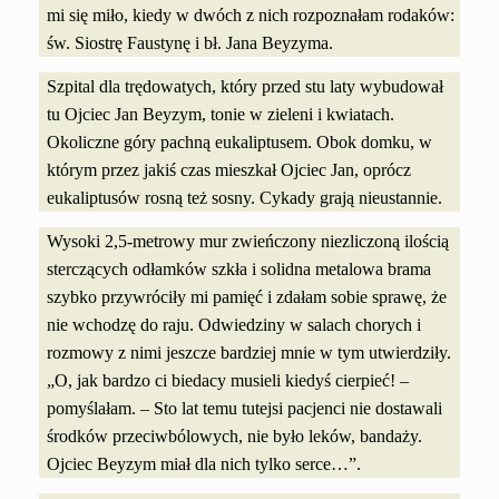
mi się miło, kiedy w dwóch z nich rozpoznałam rodaków:
św. Siostrę Faustynę i bł. Jana Beyzyma.
Szpital dla trędowatych, który przed stu laty wybudował
tu Ojciec Jan Beyzym, tonie w zieleni i kwiatach.
Okoliczne góry pachną eukaliptusem. Obok domku, w
którym przez jakiś czas mieszkał Ojciec Jan, oprócz
eukaliptusów rosną też sosny. Cykady grają nieustannie.
Wysoki 2,5-metrowy mur zwieńczony niezliczoną ilością
sterczących odłamków szkła i solidna metalowa brama
szybko przywróciły mi pamięć i zdałam sobie sprawę, że
nie wchodzę do raju. Odwiedziny w salach chorych i
rozmowy z nimi jeszcze bardziej mnie w tym utwierdziły.
„O, jak bardzo ci biedacy musieli kiedyś cierpieć! –
pomyślałam. – Sto lat temu tutejsi pacjenci nie dostawali
środków przeciwbólowych, nie było leków, bandaży.
Ojciec Beyzym miał dla nich tylko serce…”.