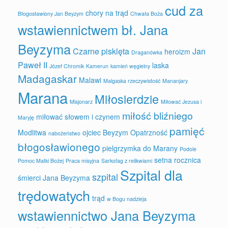
cud za
chory na trąd
Błogosławiony Jan Beyzym
Chwała Boża
wstawiennictwem bł. Jana
Beyzyma
Czarne pisklęta
Jan
heroizm
Draganówka
Paweł II
laska
Józef Chromik
Kamerun
kamień węgielny
Madagaskar
Malawi
Malgaska rzeczywistość
Mananjary
Marana
Miłosierdzie
Misjonarz
Miłować Jezusa i
miłość bliźniego
miłować słowem i czynem
Maryję
pamięć
Modlitwa
ojciec Beyzym
Opatrzność
nabożeństwo
błogosławionego
pielgrzymka do Marany
Podole
setna rocznica
Pomoc Matki Bożej
Praca misyjna
Sarkofag z relikwiami
Szpital dla
szpital
śmierci Jana Beyzyma
trędowatych
trąd
w Bogu nadzieja
wstawiennictwo Jana Beyzyma