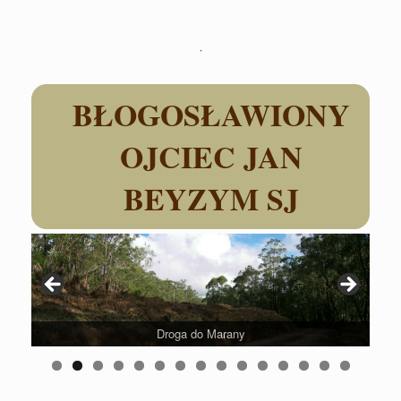
Skip
to
content
BŁOGOSŁAWIONY
OJCIEC JAN
BEYZYM SJ
Droga do Marany