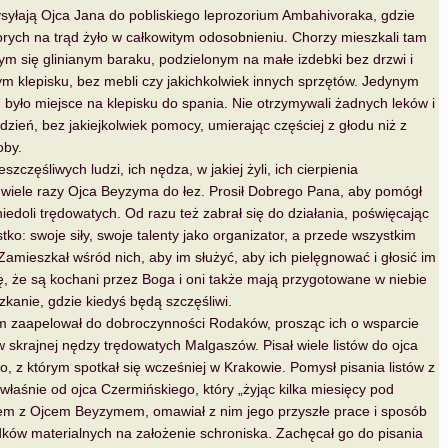
syłają Ojca Jana do pobliskiego leprozorium Ambahivoraka, gdzie
rych na trąd żyło w całkowitym odosobnieniu. Chorzy mieszkali tam
m się glinianym baraku, podzielonym na małe izdebki bez drzwi i
ym klepisku, bez mebli czy jakichkolwiek innych sprzętów. Jedynym
 było miejsce na klepisku do spania. Nie otrzymywali żadnych leków i
 dzień, bez jakiejkolwiek pomocy, umierając częściej z głodu niż z
by.
szczęśliwych ludzi, ich nędza, w jakiej żyli, ich cierpienia
 wiele razy Ojca Beyzyma do łez. Prosił Dobrego Pana, aby pomógł
iedoli trędowatych. Od razu też zabrał się do działania, poświęcając
ko: swoje siły, swoje talenty jako organizator, a przede wszystkim
Zamieszkał wśród nich, aby im służyć, aby ich pielęgnować i głosić im
, że są kochani przez Boga i oni także mają przygotowane w niebie
kanie, gdzie kiedyś będą szczęśliwi.
m zaapelował do dobroczynności Rodaków, prosząc ich o wsparcie
w skrajnej nędzy trędowatych Malgaszów. Pisał wiele listów do ojca
, z którym spotkał się wcześniej w Krakowie. Pomysł pisania listów z
 właśnie od ojca Czermińskiego, który „żyjąc kilka miesięcy pod
m z Ojcem Beyzymem, omawiał z nim jego przyszłe prace i sposób
ków materialnych na założenie schroniska. Zachęcał go do pisania