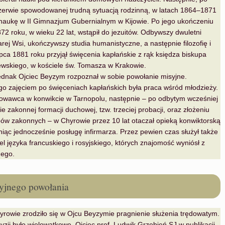
przerwie spowodowanej trudną sytuacją rodzinną, w latach 1864–1871
naukę w II Gimnazjum Gubernialnym w Kijowie. Po jego ukończeniu
72 roku, w wieku 22 lat, wstąpił do jezuitów. Odbywszy dwuletni
arej Wsi, ukończywszy studia humanistyczne, a następnie filozofię i
lipca 1881 roku przyjął święcenia kapłańskie z rąk księdza biskupa
ewskiego, w kościele św. Tomasza w Krakowie.
ednak Ojciec Beyzym rozpoznał w sobie powołanie misyjne.
go zajęciem po święceniach kapłańskich była praca wśród młodzieży.
howawca w konwikcie w Tarnopolu, następnie – po odbytym wcześniej
ie zakonnej formacji duchowej, tzw. trzeciej probacji, oraz złożeniu
bów zakonnych – w Chyrowie przez 10 lat otaczał opieką konwiktorską
niąc jednocześnie posługę infirmarza. Przez pewien czas służył także
el języka francuskiego i rosyjskiego, których znajomość wyniósł z
ego.
yjnego powołania
rowie zrodziło się w Ojcu Beyzymie pragnienie służenia trędowatym.
cyzji było wielowątkowe. Ojciec prof. Ludwik Grzebień SJ w publikacji