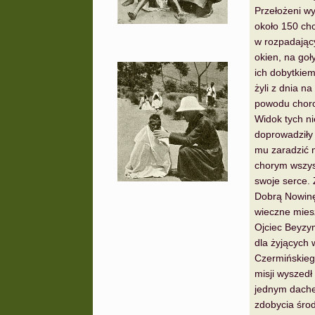
Przełożeni wy
około 150 cho
w rozpadający
okien, na goł
ich dobytkiem
żyli z dnia na
powodu choro
Widok tych nie
doprowadziły
mu zaradzić n
chorym wszyst
swoje serce. 
Dobrą Nowinę
wieczne miesz
Ojciec Beyzy
dla żyjących 
Czermińskiego
misji wyszedł
jednym dache
zdobycia środ