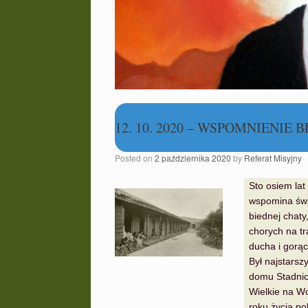
12. 10. 2020 – WSPOMNIENIE
Posted on
2 października 2020
by
Referat Misyjny
Sto osiem lat 
wspomina świ
biednej chaty
chorych na tr
ducha i gorąc
Był najstarsz
domu Stadnick
Wielkie na Wo
roku życia po