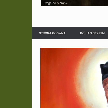
Dom w Maranie, w którym mieszkał bł. o. Ja
STRONA GŁÓWNA
BŁ. JAN BEYZYM