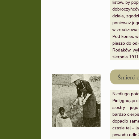
listów, by po
dobroczyńców”
dzieła, zgodz
ponieważ jeg
w zrealizowa
Pod koniec w
pieszo do odl
Rodaków, wybu
sierpnia 1911
Śmierć 
Niedługo pote
Pielęgnując ch
siostry – jeg
bardzo cierpią
dopadło same
czasie tej – j
powodu odleży