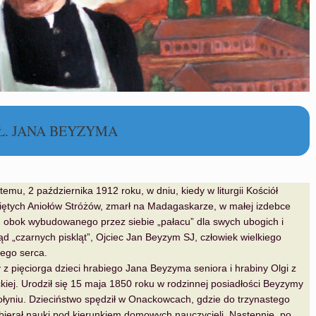
 BŁ. JANA BEYZYMA
temu, 2 października 1912 roku, w dniu, kiedy w liturgii Kościół
ętych Aniołów Stróżów, zmarł na Madagaskarze, w małej izdebce
, obok wybudowanego przez siebie „pałacu” dla swych ubogich i
ąd „czarnych piskląt”, Ojciec Jan Beyzym SJ, człowiek wielkiego
ego serca.
y z pięciorga dzieci hrabiego Jana Beyzyma seniora i hrabiny Olgi z
iej. Urodził się 15 maja 1850 roku w rodzinnej posiadłości Beyzymy
łyniu. Dzieciństwo spędził w Onackowcach, gdzie do trzynastego
bierał nauki pod kierunkiem domowych nauczycieli. Następnie, po