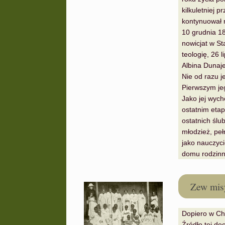
kilkuletniej 
kontynuował 
10 grudnia 18
nowicjat w St
teologię, 26 
Albina Dunaj
Nie od razu j
Pierwszym je
Jako jej wyc
ostatnim etap
ostatnich ślu
młodzież, peł
jako nauczyci
domu rodzinn
Zew mis
Dopiero w Chy
Źródło tej de