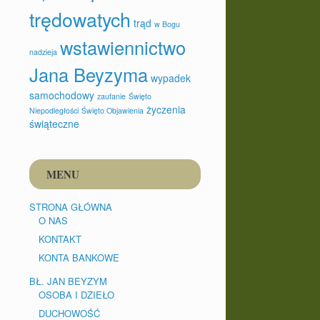
trędowatych
trąd
w Bogu
wstawiennictwo
nadzieja
Jana Beyzyma
wypadek
samochodowy
zaufanie
Święto
życzenia
Niepodległości
Święto Objawienia
świąteczne
MENU
STRONA GŁÓWNA
O NAS
KONTAKT
KONTA BANKOWE
BŁ. JAN BEYZYM
OSOBA I DZIEŁO
DUCHOWOŚĆ