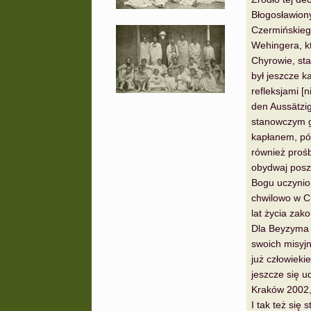
Błogosławiony
Czermińskiego
Wehingera, kt
Chyrowie, st
był jeszcze k
refleksjami [
den Aussätzig
stanowczym gł
kapłanem, pój
również prośb
obydwaj poszl
Bogu uczynion
chwilowo w C
lat życia zak
Dla Beyzyma b
swoich misyjn
już człowiek
jeszcze się u
Kraków 2002,
I tak też się