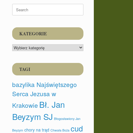
Search
for:
KATEGORIE
KATEGORIE
TAGI
bazylika Najświętszego
Serca Jezusa w
Bł. Jan
Krakowie
Beyzym SJ
Błogosławiony Jan
cud
chory na trąd
Beyzym
Chwała Boża