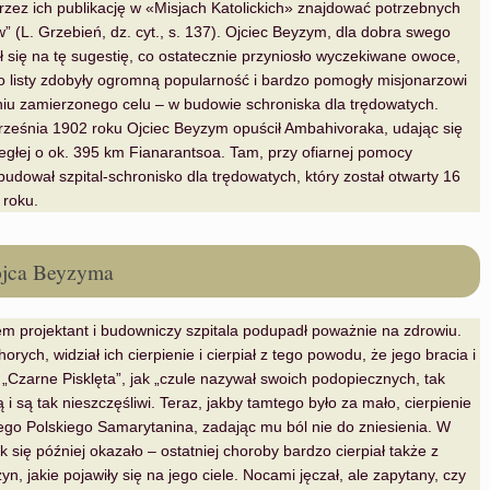
przez ich publikację w «Misjach Katolickich» znajdować potrzebnych
 (L. Grzebień, dz. cyt., s. 137). Ojciec Beyzym, dla dobra swego
ił się na tę sugestię, co ostatecznie przyniosło wyczekiwane owoce,
o listy zdobyły ogromną popularność i bardzo pomogły misjonarzowi
niu zamierzonego celu – w budowie schroniska dla trędowatych.
rześnia 1902 roku Ojciec Beyzym opuścił Ambahivoraka, udając się
egłej o ok. 395 km Fianarantsoa. Tam, przy ofiarnej pomocy
dował szpital-schronisko dla trędowatych, który został otwarty 16
 roku.
ojca Beyzyma
m projektant i budowniczy szpitala podupadł poważnie na zdrowiu.
orych, widział ich cierpienie i cierpiał z tego powodu, że jego bracia i
o „Czarne Pisklęta”, jak „czule nazywał swoich podopiecznych, tak
 i są tak nieszczęśliwi. Teraz, jakby tamtego było za mało, cierpienie
go Polskiego Samarytanina, zadając mu ból nie do zniesienia. W
ak się później okazało – ostatniej choroby bardzo cierpiał także z
n, jakie pojawiły się na jego ciele. Nocami jęczał, ale zapytany, czy