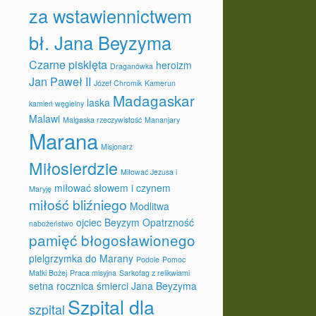
za wstawiennictwem
bł. Jana Beyzyma
Czarne pisklęta
heroizm
Draganówka
Jan Paweł II
Józef Chromik
Kamerun
Madagaskar
laska
kamień węgielny
Malawi
Malgaska rzeczywistość
Mananjary
Marana
Misjonarz
Miłosierdzie
Miłować Jezusa i
miłować słowem i czynem
Maryję
miłość bliźniego
Modlitwa
ojciec Beyzym
Opatrzność
nabożeństwo
pamięć błogosławionego
pielgrzymka do Marany
Podole
Pomoc
Matki Bożej
Praca misyjna
Sarkofag z relikwiami
setna rocznica śmierci Jana Beyzyma
Szpital dla
szpital