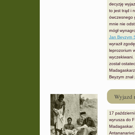
decyzję wyja
to jest trąd 
ówczesnego g
mnie nie odst
mógł wynagrod
Jan Beyzym S
wyraził zgod
leprozorium w
wyczekiwani. 
został ostate
Madagaskarze
Beyzym znał 
Wyjazd 
17 październ
wyrusza do Fr
Madagaskar. 
Antananarivo)