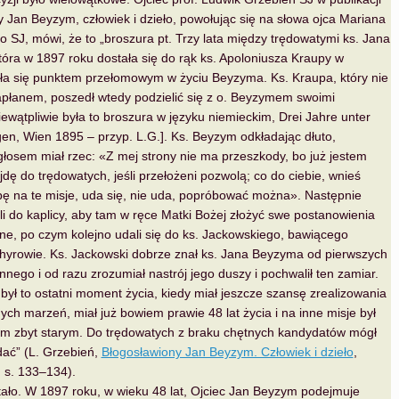
 Jan Beyzym, człowiek i dzieło, powołując się na słowa ojca Mariana
 SJ, mówi, że to „broszura pt. Trzy lata między trędowatymi ks. Jana
óra w 1897 roku dostała się do rąk ks. Apoloniusza Kraupy w
ała się punktem przełomowym w życiu Beyzyma. Ks. Kraupa, który nie
apłanem, poszedł wtedy podzielić się z o. Beyzymem swoimi
niewątpliwie była to broszura w języku niemieckim, Drei Jahre unter
en, Wien 1895 – przyp. L.G.]. Ks. Beyzym odkładając dłuto,
osem miał rzec: «Z mej strony nie ma przeszkody, bo już jestem
dę do trędowatych, jeśli przełożeni pozwolą; co do ciebie, wnieś
ę na te misje, uda się, nie uda, popróbować można». Następnie
i do kaplicy, aby tam w ręce Matki Bożej złożyć swe postanowienia
e, po czym kolejno udali się do ks. Jackowskiego, bawiącego
hyrowie. Ks. Jackowski dobrze znał ks. Jana Beyzyma od pierwszych
onnego i od razu zrozumiał nastrój jego duszy i pochwalił ten zamiar.
ył to ostatni moment życia, kiedy miał jeszcze szansę zrealizowania
ych marzeń, miał już bowiem prawie 48 lat życia i na inne misje był
iem zbyt starym. Do trędowatych z braku chętnych kandydatów mógł
dać” (L. Grzebień,
Błogosławiony Jan Beyzym. Człowiek i dzieło
,
 s. 133–134).
 stało. W 1897 roku, w wieku 48 lat, Ojciec Jan Beyzym podejmuje