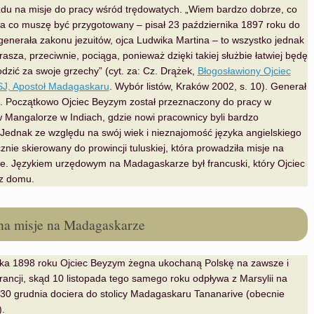
zdu na misje do pracy wśród trędowatych. „Wiem bardzo dobrze, co
i na co muszę być przygotowany – pisał 23 października 1897 roku do
enerała zakonu jezuitów, ojca Ludwika Martina – to wszystko jednak
rasza, przeciwnie, pociąga, ponieważ dzięki takiej służbie łatwiej będę
zić za swoje grzechy” (cyt. za: Cz. Drążek,
Błogosławiony Ojciec
J, Apostoł Madagaskaru
. Wybór listów, Kraków 2002, s. 10). Generał
ę. Początkowo Ojciec Beyzym został przeznaczony do pracy w
 Mangalorze w Indiach, gdzie nowi pracownicy byli bardzo
Jednak ze względu na swój wiek i nieznajomość języka angielskiego
cznie skierowany do prowincji tuluskiej, która prowadziła misje na
. Językiem urzędowym na Madagaskarze był francuski, który Ojciec
z domu.
na misje na Madagaskarze
ika 1898 roku Ojciec Beyzym żegna ukochaną Polskę na zawsze i
ancji, skąd 10 listopada tego samego roku odpływa z Marsylii na
30 grudnia dociera do stolicy Madagaskaru Tananarive (obecnie
.