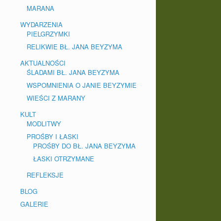
MARANA
WYDARZENIA
PIELGRZYMKI
RELIKWIE BŁ. JANA BEYZYMA
AKTUALNOŚCI
ŚLADAMI BŁ. JANA BEYZYMA
WSPOMNIENIA O JANIE BEYZYMIE
WIEŚCI Z MARANY
KULT
MODLITWY
PROŚBY I ŁASKI
PROŚBY DO BŁ. JANA BEYZYMA
ŁASKI OTRZYMANE
REFLEKSJE
BLOG
GALERIE