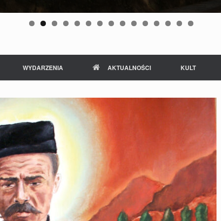
n Beyzym
WYDARZENIA
AKTUALNOŚCI
KULT